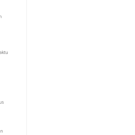
n
aktu
us
an