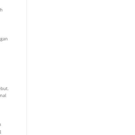
ah
ngan
p
ebut.
nal
n
g