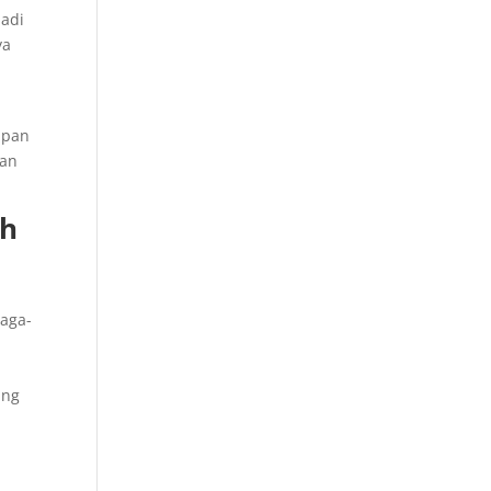
jadi
ya
apan
ian
ah
baga-
ang