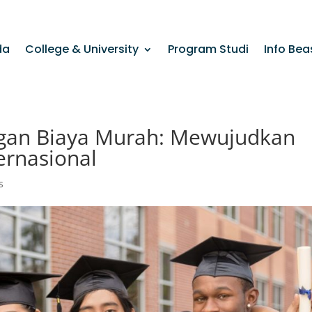
da
College & University
Program Studi
Info Bea
ngan Biaya Murah: Mewujudkan
ernasional
s