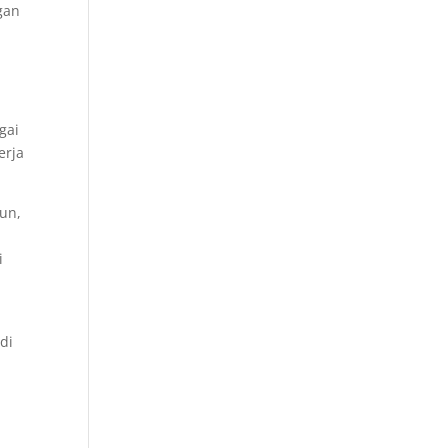
gan
gai
erja
un,
i
di