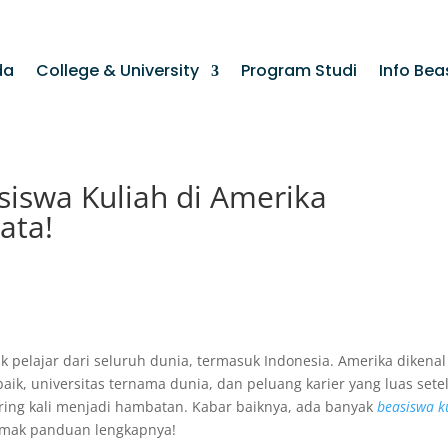
da
College & University
Program Studi
Info Bea
iswa Kuliah di Amerika
ata!
k pelajar dari seluruh dunia, termasuk Indonesia. Amerika dikenal
ik, universitas ternama dunia, dan peluang karier yang luas sete
ering kali menjadi hambatan. Kabar baiknya, ada banyak
beasiswa k
imak panduan lengkapnya!