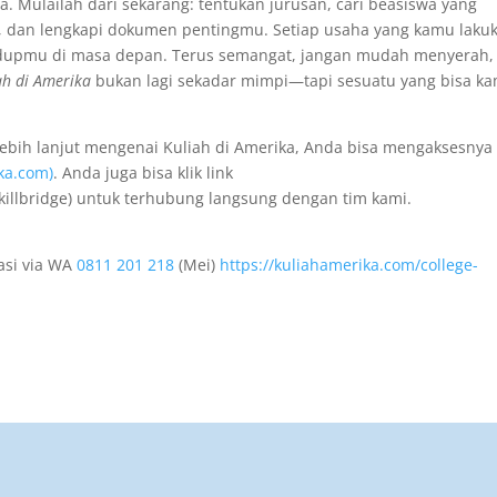
 Mulailah dari sekarang: tentukan jurusan, cari beasiswa yang
, dan lengkapi dokumen pentingmu. Setiap usaha yang kamu laku
 hidupmu di masa depan. Terus semangat, jangan mudah menyerah,
ah di Amerika
bukan lagi sekadar mimpi—tapi sesuatu yang bisa k
 lebih lanjut mengenai Kuliah di Amerika, Anda bisa mengaksesnya 
ka.com)
. Anda juga bisa klik link
killbridge) untuk terhubung langsung dengan tim kami.
tasi via WA
0811 201 218
(Mei)
https://kuliahamerika.com/college-