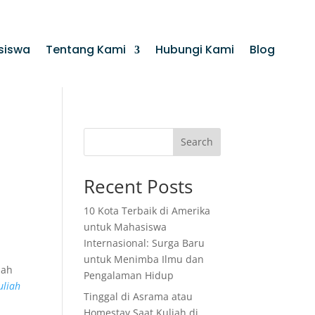
siswa
Tentang Kami
Hubungi Kami
Blog
Search
Recent Posts
10 Kota Terbaik di Amerika
untuk Mahasiswa
Internasional: Surga Baru
untuk Menimba Ilmu dan
lah
Pengalaman Hidup
uliah
Tinggal di Asrama atau
Homestay Saat Kuliah di