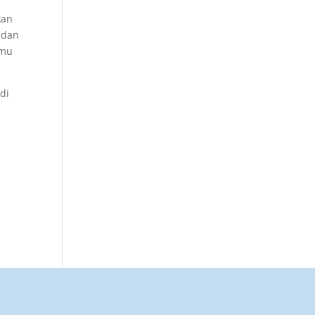
kan
 dan
amu
di